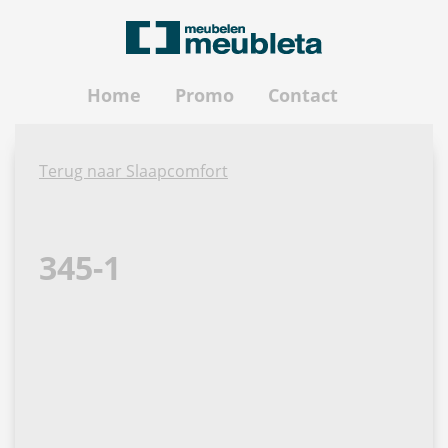
Home
Promo
Contact
Terug naar Slaapcomfort
345-1